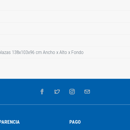
plazas 138x103x96 cm Ancho x Alto x Fondo
PARENCIA
PAGO