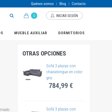
Quiénes somos
Blog
Contacto
|
|
0
INICIAR SESIÓN
OS
MUEBLE AUXILIAR
DORMITORIOS
OTRAS OPCIONES
Sofá 3 plazas con
chaiselongue en color
gris
784,99 €
Sofá 3 plazas con
ormado