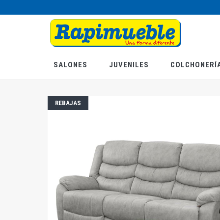
Pasar
al
contenido
principal
SALONES
JUVENILES
COLCHONERÍ
REBAJAS