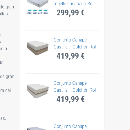
muelle ensacado Roll
de gran
299,99 €
ltura
an
Conjunto Canapé
s
Castilla + Colchón Roll
r la
419,99 €
do
 de gran
Conjunto Canapé
Castilla + Colchón Roll
ra del
419,99 €
las,
Conjunto Canapé