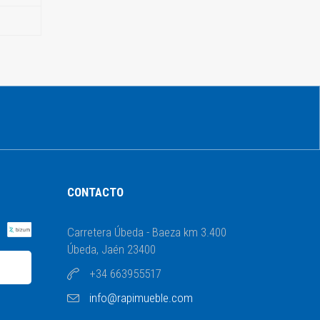
CONTACTO
Carretera Úbeda - Baeza km 3.400
Úbeda, Jaén 23400
n
+34 663955517
info@rapimueble.com