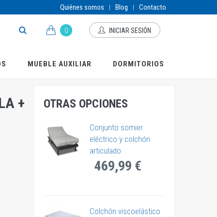
Quiénes somos
Blog
Contacto
|
|
0
INICIAR SESIÓN
OS
MUEBLE AUXILIAR
DORMITORIOS
LA +
OTRAS OPCIONES
Conjunto somier
eléctrico y colchón
articulado
469,99 €
Colchón viscoelástico