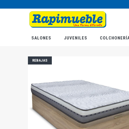
Pasar
al
contenido
principal
SALONES
JUVENILES
COLCHONERÍ
REBAJAS