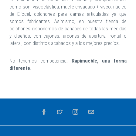
como son viscoelástica, muelle ensacado + visco, núcleo
de Eliocel, colchones para camas articuladas ya que
somos fabricantes. Asimismo, en nuestra tienda de
colchones disponemos de canapés de todas las medidas
y diseños, con cajones, arcones de apertura frontal o
lateral, con distintos acabados y a los mejores precios.
No tenemos competencia.
Rapimueble, una forma
diferente
.