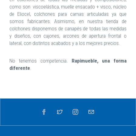
como son viscoelástica, muelle ensacado + visco, núcleo
de Eliocel, colchones para camas articuladas ya que
somos fabricantes. Asimismo, en nuestra tienda de
colchones disponemos de canapés de todas las medidas
y diseños, con cajones, arcones de apertura frontal o
lateral, con distintos acabados y a los mejores precios.
No tenemos competencia.
Rapimueble, una forma
diferente
.