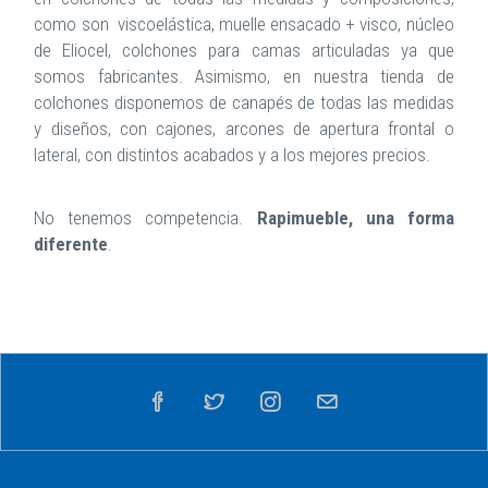
como son viscoelástica, muelle ensacado + visco, núcleo
de Eliocel, colchones para camas articuladas ya que
somos fabricantes. Asimismo, en nuestra tienda de
colchones disponemos de canapés de todas las medidas
y diseños, con cajones, arcones de apertura frontal o
lateral, con distintos acabados y a los mejores precios.
No tenemos competencia.
Rapimueble, una forma
diferente
.