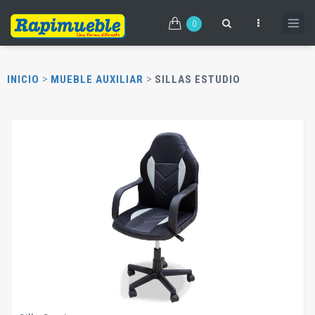
Pasar
al
0
contenido
principal
>
>
INICIO
MUEBLE AUXILIAR
SILLAS ESTUDIO