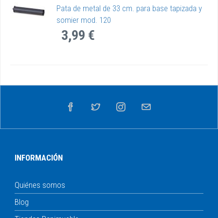
Pata de metal de 33 cm. para base tapizada y
somier mod. 120
3,99 €
INFORMACIÓN
Quiénes somos
Blog