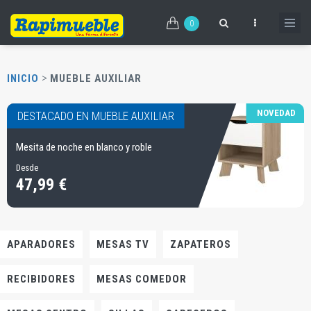
Pasar
al
0
contenido
principal
>
INICIO
MUEBLE AUXILIAR
NOVEDAD
DESTACADO EN MUEBLE AUXILIAR
Mesita de noche en blanco y roble
Desde
47,99 €
APARADORES
MESAS TV
ZAPATEROS
RECIBIDORES
MESAS COMEDOR