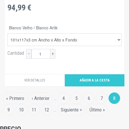
94,99 €
Blanco Velho / Blanco Artik
Cantidad
−
+
VER DETALLES
Paginación
First
« Primero
Página
‹ Anterior
…
Página
4
Página
5
Página
6
Página
7
Página
8
page
anterior
actual
Página
9
Página
10
Página
11
Página
12
…
Siguiente
Siguiente >
Última
Último »
página
página
PRECIO